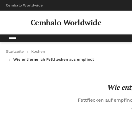
Cembalo Worldwide
Cembalo Worldwide
Startseite
Kochen
Wie entferne ich Fettflecken aus empfindlichen Stoffen?
Wie ent
Fettflecken auf empfin