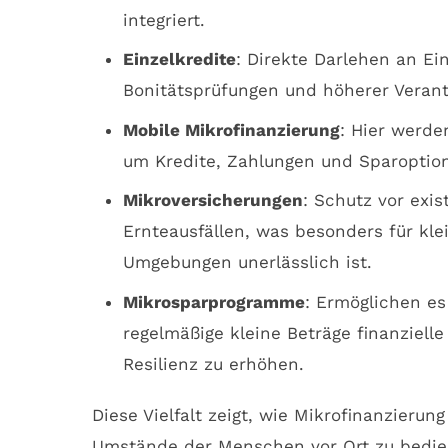
integriert.
Einzelkredite
: Direkte Darlehen an E
Bonitätsprüfungen und höherer Veran
Mobile Mikrofinanzierung
: Hier werde
um Kredite, Zahlungen und Sparoption
Mikroversicherungen
: Schutz vor exis
Ernteausfällen, was besonders für kl
Umgebungen unerlässlich ist.
Mikrosparprogramme
: Ermöglichen e
regelmäßige kleine Beträge finanziell
Resilienz zu erhöhen.
Diese Vielfalt zeigt, wie Mikrofinanzieru
Umstände der Menschen vor Ort zu bedien