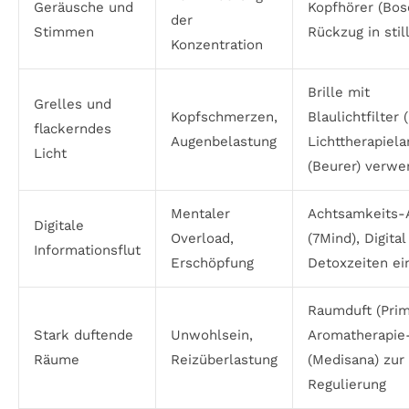
Geräusche und
Kopfhörer (Bos
der
Stimmen
Rückzug in stil
Konzentration
Brille mit
Grelles und
Kopfschmerzen,
Blaulichtfilter 
flackerndes
Augenbelastung
Lichttherapiel
Licht
(Beurer) verw
Mentaler
Achtsamkeits-
Digitale
Overload,
(7Mind), Digital
Informationsflut
Erschöpfung
Detoxzeiten ei
Raumduft (Prim
Stark duftende
Unwohlsein,
Aromatherapie
Räume
Reizüberlastung
(Medisana) zur
Regulierung