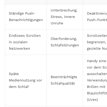
Unterbrechung,
Ständige Push-
Deaktivier
Stress, innere
Benachrichtigungen
Push-Funkt
Unruhe
Endloses Scrollen
Scrollzeite
Überforderung,
in sozialen
begrenzen,
Schlafstörungen
Netzwerken
gezielte N
Handy eine
vor dem Sc
Späte
ausschalten
Beeinträchtigte
Mediennutzung vor
Verwendun
Schlafqualität
dem Schlaf
Brillen mit
Blaulichtfil
(Uvex)