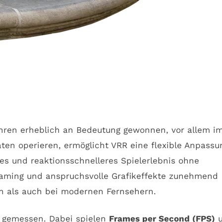
Jahren erheblich an Bedeutung gewonnen, vor allem i
ten operieren, ermöglicht VRR eine flexible Anpassu
res und reaktionsschnelleres Spielerlebnis ohne
 Gaming und anspruchsvolle Grafikeffekte zunehmend
ren als auch bei modernen Fernsehern.
m gemessen. Dabei spielen
Frames per Second (FPS)
u