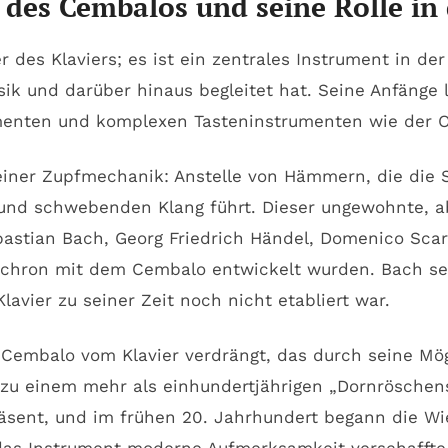
 des Cembalos und seine Rolle in
er des Klaviers; es ist ein zentrales Instrument in 
sik und darüber hinaus begleitet hat. Seine Anfänge l
menten und komplexen Tasteninstrumenten wie der O
einer Zupfmechanik: Anstelle von Hämmern, die die 
und schwebenden Klang führt. Dieser ungewohnte, ab
tian Bach, Georg Friedrich Händel, Domenico Scarla
nchron mit dem Cembalo entwickelt wurden. Bach sel
vier zu seiner Zeit noch nicht etabliert war.
 Cembalo vom Klavier verdrängt, das durch seine Mö
e zu einem mehr als einhundertjährigen „Dornrösche
räsent, und im frühen 20. Jahrhundert begann die Wi