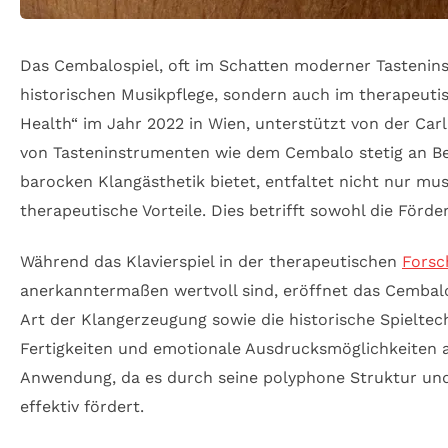
Das Cembalospiel, oft im Schatten moderner Tasteninst
historischen Musikpflege, sondern auch im therapeuti
Health“ im Jahr 2022 in Wien, unterstützt von der Car
von Tasteninstrumenten wie dem Cembalo stetig an Bed
barocken Klangästhetik bietet, entfaltet nicht nur mu
therapeutische Vorteile. Dies betrifft sowohl die För
Während das Klavierspiel in der therapeutischen
Forsc
anerkanntermaßen wertvoll sind, eröffnet das Cembalo
Art der Klangerzeugung sowie die historische Spieltec
Fertigkeiten und emotionale Ausdrucksmöglichkeiten 
Anwendung, da es durch seine polyphone Struktur und
effektiv fördert.